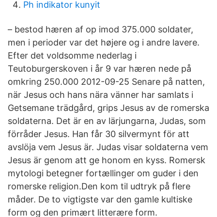
Ph indikator kunyit
– bestod hæren af op imod 375.000 soldater,
men i perioder var det højere og i andre lavere.
Efter det voldsomme nederlag i
Teutoburgerskoven i år 9 var hæren nede på
omkring 250.000 2012-09-25 Senare på natten,
när Jesus och hans nära vänner har samlats i
Getsemane trädgård, grips Jesus av de romerska
soldaterna. Det är en av lärjungarna, Judas, som
förråder Jesus. Han får 30 silvermynt för att
avslöja vem Jesus är. Judas visar soldaterna vem
Jesus är genom att ge honom en kyss. Romersk
mytologi betegner fortællinger om guder i den
romerske religion.Den kom til udtryk på flere
måder. De to vigtigste var den gamle kultiske
form og den primært litterære form.