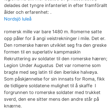
delades det tyngre infanteriet in efter framförallt
ålder och erfarenhet: .
Nordsjö luleå
romersk mille var bare 1480 m. Romerne satte
opp påler for å angi veistrekninger i mile. Det er.
Den romerske hæren utviklet seg fra den greske
formen til en superlativ kampmaskin
Rekruttering av soldater til den romerske hæren;
Legion Under Augustus Det var romerne som
bragte med seg latin til den iberiske halvøya.
Som påskjønnelse for sin innsats for Roma, fikk
de tidligere soldatene mulighet til å skaffe I
forgrunnen to romerske soldater med trukket
sverd, den ene sitter mens den andre står på
knærne.