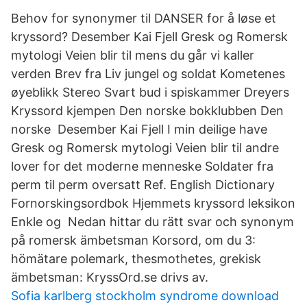
Behov for synonymer til DANSER for å løse et
kryssord? Desember Kai Fjell Gresk og Romersk
mytologi Veien blir til mens du går vi kaller
verden Brev fra Liv jungel og soldat Kometenes
øyeblikk Stereo Svart bud i spiskammer Dreyers
Kryssord kjempen Den norske bokklubben Den
norske Desember Kai Fjell I min deilige have
Gresk og Romersk mytologi Veien blir til andre
lover for det moderne menneske Soldater fra
perm til perm oversatt Ref. English Dictionary
Fornorskingsordbok Hjemmets kryssord leksikon
Enkle og Nedan hittar du rätt svar och synonym
på romersk ämbetsman Korsord, om du 3:
hömätare polemark, thesmothetes, grekisk
ämbetsman: KryssOrd.se drivs av.
Sofia karlberg stockholm syndrome download