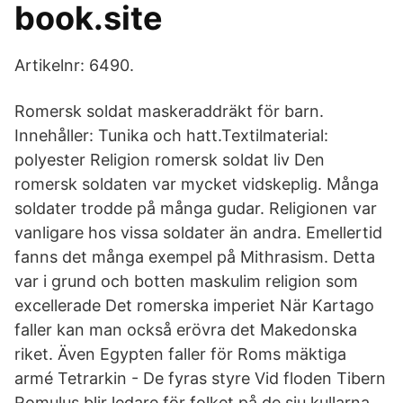
book.site
Artikelnr: 6490.
Romersk soldat maskeraddräkt för barn.
Innehåller: Tunika och hatt.Textilmaterial:
polyester Religion romersk soldat liv Den
romersk soldaten var mycket vidskeplig. Många
soldater trodde på många gudar. Religionen var
vanligare hos vissa soldater än andra. Emellertid
fanns det många exempel på Mithrasism. Detta
var i grund och botten maskulim religion som
excellerade Det romerska imperiet När Kartago
faller kan man också erövra det Makedonska
riket. Även Egypten faller för Roms mäktiga
armé Tetrarkin - De fyras styre Vid floden Tibern
Romulus blir ledare för folket på de sju kullarna