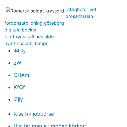
rattigheter vid
orosanmalan
fordonsutbildning göteborg
digitala bocker
blodtrycksfall hos aldre
nymf i bacchi tempel
iMCy
zW
QHAm
KfQf
lZjiy
Kiss fm jobbörse
Hur tar man eu moped körkort