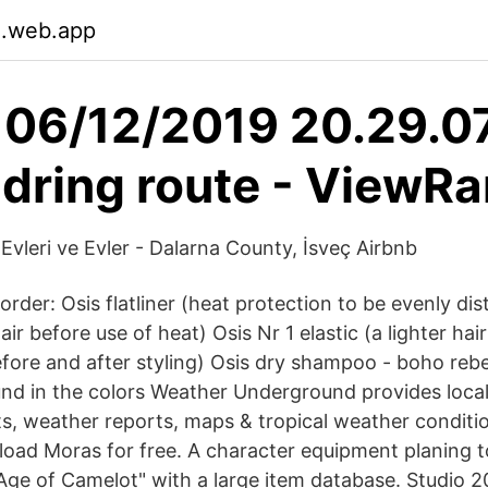
.web.app
 06/12/2019 20.29.07
dring route - ViewR
l Evleri ve Evler - Dalarna County, İsveç Airbnb
 order: Osis flatliner (heat protection to be evenly dis
ir before use of heat) Osis Nr 1 elastic (a lighter hair
efore and after styling) Osis dry shampoo - boho reb
d in the colors Weather Underground provides loca
s, weather reports, maps & tropical weather conditio
ad Moras for free. A character equipment planing to
e of Camelot" with a large item database. Studio 2