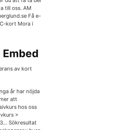
 du att få ta del
 till oss. AM
erglund.se Få e-
C-kort Mora i
ve Embed
erans av kort
nga år har nöjda
mer att
sivkurs hos oss
ivkurs >
/3… Sökresultat