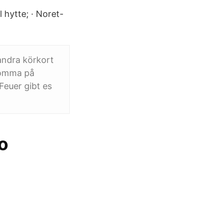
 hytte; · Noret-
 andra körkort
 komma på
Feuer gibt es
o