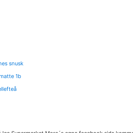
es snusk
matte 1b
llefteå