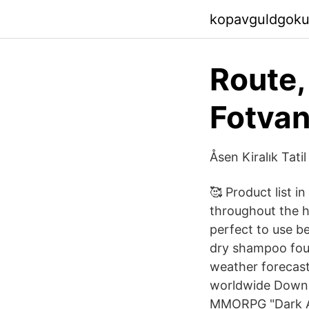
kopavguldgoku
Route,
Fotvan
Åsen Kiralık Tati
🥰 Product list in
throughout the ha
perfect to use b
dry shampoo foun
weather forecast
worldwide Downlo
MMORPG "Dark Ag