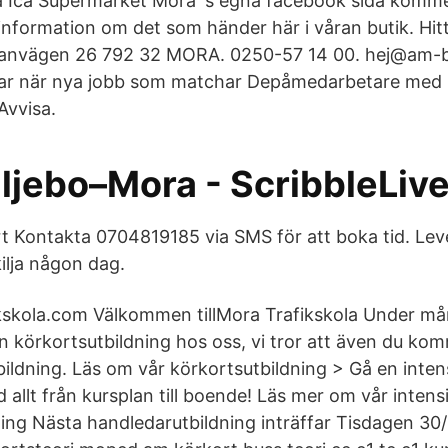
på Ica Supermarket Mora´s egna facebook sida kommer
information om det som händer här i våran butik. Hitta
anvägen 26 792 32 MORA. 0250-57 14 00. hej@am-b
ar när nya jobb som matchar Depåmedarbetare med 
Avvisa.
kiljebo–Mora - ScribbleLi
t Kontakta 0704819185 via SMS för att boka tid. Lev
ilja någon dag.
ikskola.com Välkommen tillMora Trafikskola Under må
n körkortsutbildning hos oss, vi tror att även du kom
bildning. Läs om vår körkortsutbildning > Gå en inten
d allt från kursplan till boende! Läs mer om vår intens
ing Nästa handledarutbildning inträffar Tisdagen 30