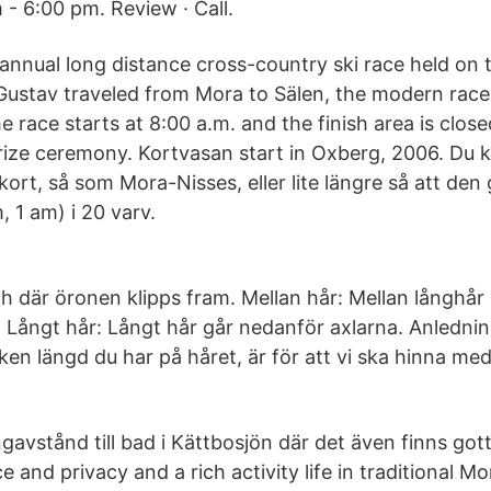
 - 6:00 pm. Review · Call.
 annual long distance cross-country ski race held on 
Gustav traveled from Mora to Sälen, the modern race 
 race starts at 8:00 a.m. and the finish area is close
prize ceremony. Kortvasan start in Oxberg, 2006. Du 
kort, så som Mora-Nisses, eller lite längre så att den
, 1 am) i 20 varv.
 där öronen klipps fram. Mellan hår: Mellan långhår sl
. Långt hår: Långt hår går nedanför axlarna. Anledninge
lken längd du har på håret, är för att vi ska hinna med
gavstånd till bad i Kättbosjön där det även finns got
e and privacy and a rich activity life in traditional Mo