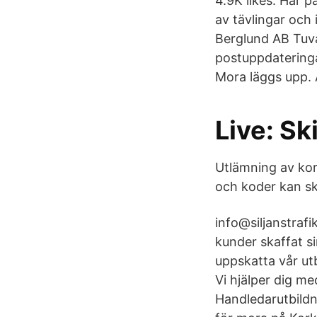
4.9K likes. Här 
av tävlingar och 
Berglund AB Tuv
postuppdatering
Mora läggs upp. 
Live: S
Utlämning av kor
och koder kan sk
info@siljanstraf
kunder skaffat si
uppskatta vår ut
Vi hjälper dig me
Handledarutbildn