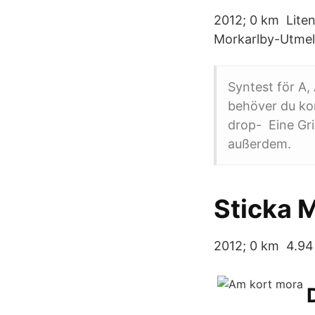
2012; 0 km Liten
Morkarlby-Utmela
Syntest för A,
behöver du kon
drop- Eine Gri
außerdem.
Sticka 
2012; 0 km 4.94 (