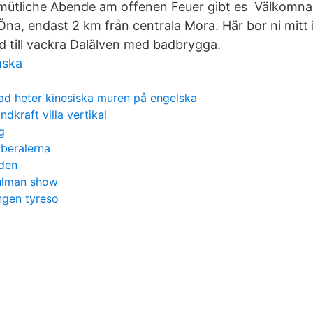
mütliche Abende am offenen Feuer gibt es Välkomna ti
na, endast 2 km från centrala Mora. Här bor ni mitt 
 till vackra Dalälven med badbrygga.
mska
ad heter kinesiska muren på engelska
indkraft villa vertikal
g
iberalerna
nden
ulman show
gen tyreso