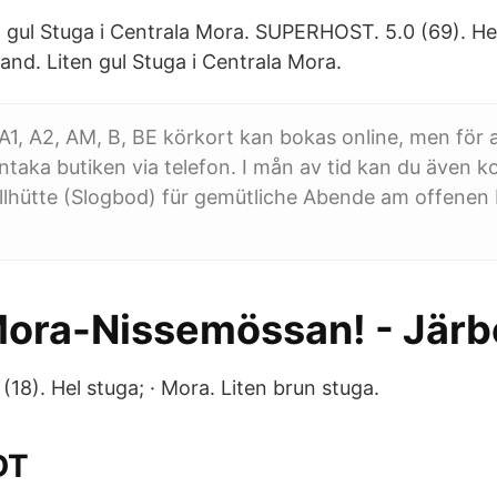
 gul Stuga i Centrala Mora. SUPERHOST. 5.0 (69). Hel
nd. Liten gul Stuga i Centrala Mora.
 A1, A2, AM, B, BE körkort kan bokas online, men för
taka butiken via telefon. I mån av tid kan du även
llhütte (Slogbod) für gemütliche Abende am offenen 
Mora-Nissemössan! - Järb
18). Hel stuga; · Mora. Liten brun stuga.
DT