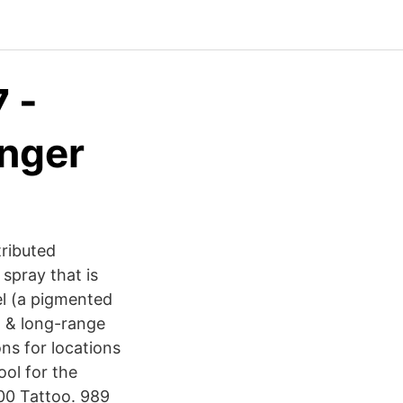
 -
anger
tributed
 spray that is
el (a pigmented
l & long-range
ns for locations
ol for the
00 Tattoo. 989