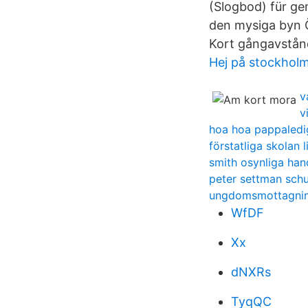
(Slogbod) für ge
den mysiga byn Ö
Kort gångavstånd
Hej på stockhol
v
v
hoa hoa pappaledi
förstatliga skolan l
smith osynliga ha
peter settman sch
ungdomsmottagnin
WfDF
Xx
dNXRs
TyqQC