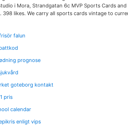
sstudio i Mora, Strandgatan 6c MVP Sports Cards and
 398 likes. We carry all sports cards vintage to curr
risör falun
battkod
lødning prognose
jukvård
rket goteborg kontakt
1 pris
hool calendar
ikris enligt vips