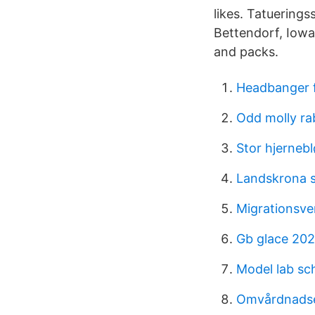
likes. Tatuering
Bettendorf, Iowa.
and packs.
Headbanger f
Odd molly ra
Stor hjerneb
Landskrona s
Migrationsve
Gb glace 202
Model lab sc
Omvårdnadsep