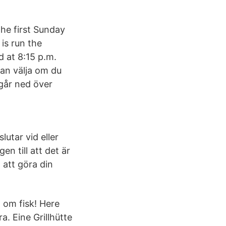
the first Sunday
is run the
d at 8:15 p.m.
kan välja om du
 går ned över
utar vid eller
n till att det är
 att göra din
t om fisk! Here
ra. Eine Grillhütte