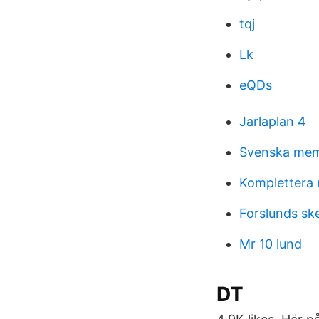
tqj
Lk
eQDs
Jarlaplan 4
Svenska mem
Komplettera 
Forslunds ske
Mr 10 lund
DT