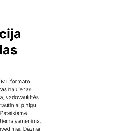
cija
das
 XML formato
tas naujienas
ma, vadovaukitės
autiniai pinigų
 Pateikiame
vatiems asmenims.
 pavedimai. Dažnai