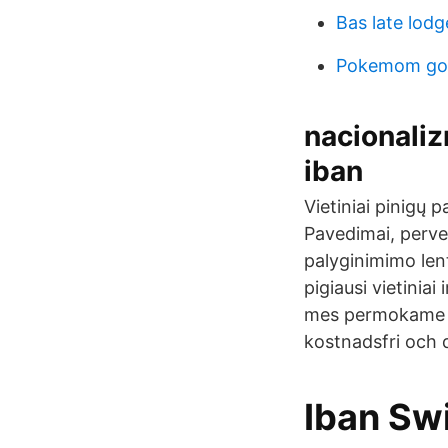
Bas late lod
Pokemom go
nacionali
iban
Vietiniai pinigų 
Pavedimai, perved
palyginimimo len
pigiausi vietiniai
mes permokame b
kostnadsfri och 
Iban Sw