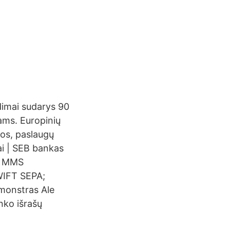
dimai sudarys 90
ams. Europinių
gos, paslaugų
ai | SEB bankas
PA MMS
SWIFT SEPA;
monstras Ale
nko išrašų