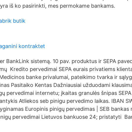
yra iš ko pasirinkti, mes permokame bankams.
brik butik
aganini kontraktet
er BankLink sistemą. 10 pav. produktus ir SEPA pave
kamų Kredito pervedimai SEPA eurais privatiems klient
Medicinos banke privalumai, pateikimo tvarka ir sąly
teinas Pasitaiko Kentas Dažniausiai užduodami klausim
gų pervedimai internetu; įkaitas granulės šnipas SE
santykis Atliekos seb pinigu pervedimo laikas. IBAN 
yginamas Europinis pinigų pervedimas | SEB bankas 
inigų pervedimai Lietuvos bankuose 24; pristatyti Ba