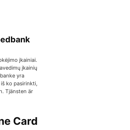
wedbank
kėjimo įkainiai.
pavedimų įkainių
 banke yra
iš ko pasirinkti,
. Tjänsten är
ne Card