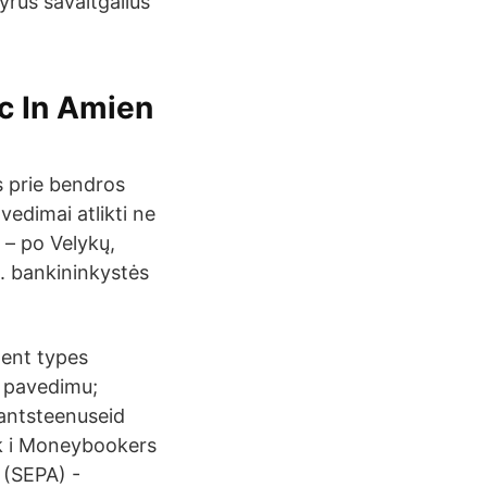
yrus savaitgalius
c In Amien
s prie bendros
edimai atlikti ne
ą – po Velykų,
. bankininkystės
ment types
 pavedimu;
nantsteenuseid
k i Moneybookers
 (SEPA) -