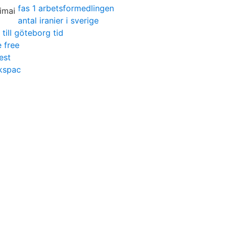
fas 1 arbetsformedlingen
antal iranier i sverige
till göteborg tid
e free
est
ikspac