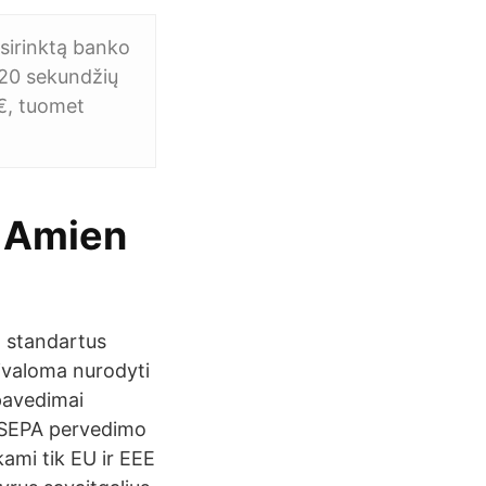
sirinktą banko
-20 sekundžių
€, tuomet
n Amien
- standartus
rivaloma nurodyti
pavedimai
. SEPA pervedimo
kami tik EU ir EEE