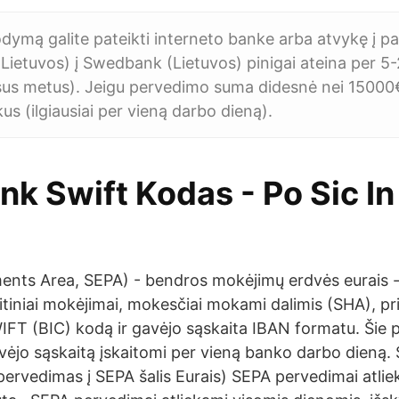
ymą galite pateikti interneto banke arba atvykę į pa
 (Lietuvos) į Swedbank (Lietuvos) pinigai ateina per 5
tisus metus). Jeigu pervedimo suma didesnė nei 15000
us (ilgiausiai per vieną darbo dieną).
k Swift Kodas - Po Sic I
ents Area, SEPA) - bendros mokėjimų erdvės eurais 
ditiniai mokėjimai, mokesčiai mokami dalimis (SHA), p
FT (BIC) kodą ir gavėjo sąskaita IBAN formatu. Šie 
gavėjo sąskaitą įskaitomi per vieną banko darbo dieną
pervedimas į SEPA šalis Eurais) SEPA pervedimai atlie