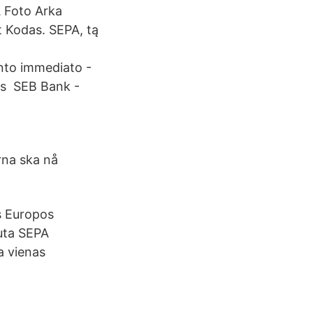
A Foto Arka
 Kodas. SEPA, tą
nto immediato -
ts SEB Bank -
rna ska nå
s Europos
iuta SEPA
a vienas