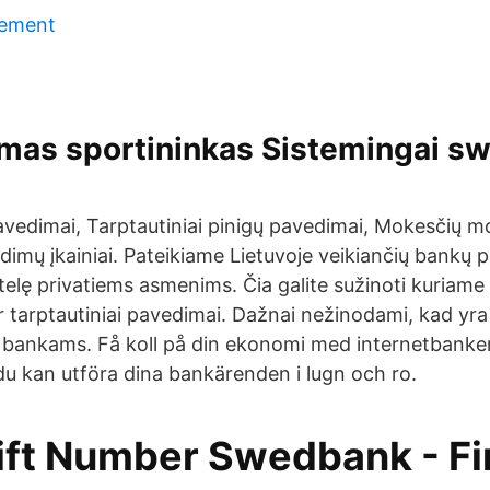
gement
zmas sportininkas Sistemingai s
pavedimai, Tarptautiniai pinigų pavedimai, Mokesčių mo
imų įkainiai. Pateikiame Lietuvoje veikiančių bankų 
telę privatiems asmenims. Čia galite sužinoti kuriame
 ir tarptautiniai pavedimai. Dažnai nežinodami, kad yra 
ankams. Få koll på din ekonomi med internetbanken
du kan utföra dina bankärenden i lugn och ro.
ift Number Swedbank - Fi