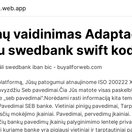
.web.app
 vaidinimas Adapta
u swedbank swift ko
li swedbank iban bic - buyallforweb.com
T platformą, Jūsų patogumui atnaujinome ISO 200222
vyzdžiu Seb pavedimai.Čia Jūs matote visas paskelb
ze „seb pavedimai“.Norėdami rasti informaciją kita te
avedimai SEB banke. Vietiniai pinigų pavedimai, Tarpt
čių mokėjimo įkainiai. Pavedimai, pervedimų įkainiai.
nčių bankų pavedimų įkainių palyginimimo lentelę pri
ti kuriame banke yra pigiausi vietiniai ir tarptautiniai