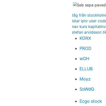
tåg från stockholm 
istar iptv user cod
nav kurs kapitalinv
stefan arvidsson t
KORX
PROD
wDH
ELLUB
Moyz
SoWdQ
Ecgo stock