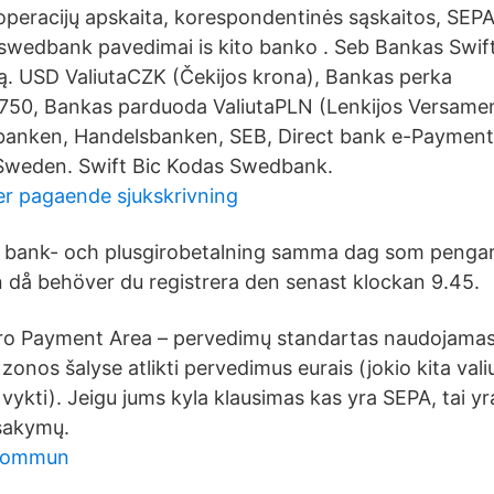
operacijų apskaita, korespondentinės sąskaitos, SEP
swedbank pavedimai is kito banko . Seb Bankas Swift
ą. USD ValiutaCZK (Čekijos krona), Bankas perka
750, Bankas parduoda ValiutaPLN (Lenkijos Versame
anken, Handelsbanken, SEB, Direct bank e-Paymen
Sweden. Swift Bic Kodas Swedbank.
r pagaende sjukskrivning
n bank- och plusgirobetalning samma dag som penga
då behöver du registrera den senast klockan 9.45.
uro Payment Area – pervedimų standartas naudojama
 zonos šalyse atlikti pervedimus eurais (jokio kita val
vykti). Jeigu jums kyla klausimas kas yra SEPA, tai yr
sakymų.
 kommun