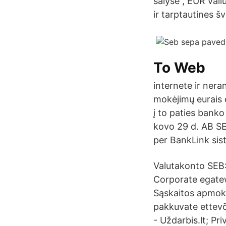
šalyse , EUR vali
ir tarptautines š
To Web
internete ir ner
mokėjimų eurais e
į to paties banko
kovo 29 d. AB SE
per BankLink sis
Valutakonto SEB:
Corporate egate
Sąskaitos apmokė
pakkuvate ettev
- Uždarbis.lt; P