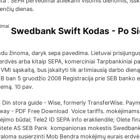
uta . SEPA pervedimai atliekami visomis dienomis, išsk
venčių dienas.
Swedbank Swift Kodas - Po Si
andu žinoma, daryk sepa pavedima. Lietuvai prisijungu
rdvės arba kitaip SEPA, komerciniai Tarpbankiniai pav
 VMI sąskaitą, bus įskaityti tik artimiausią darbo dien
B ban 5 gruodžio 2008 Registracija prie SEB banko e
temą. 10 pav.
 Din stora guide - Wise, formerly TransferWise. Pay
way - PDF Free Download Voice tariffs. mokėjimams
jimo būdai; Tele2 ID SEPA info erakliendile; Olete fi
õtete AS SEB Pank kompanionas mokestis Swedban
rivaloma susierzinti Mob Bendra mokėjimų eurais erdvė