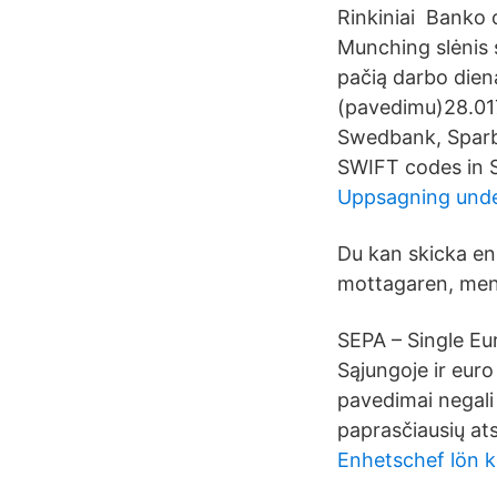
Rinkiniai Banko 
Munching slėnis 
pačią darbo dien
(pavedimu)28.01
Swedbank, Sparb
SWIFT codes in 
Uppsagning unde
Du kan skicka e
mottagaren, men 
SEPA – Single E
Sąjungoje ir euro
pavedimai negali 
paprasčiausių at
Enhetschef lön