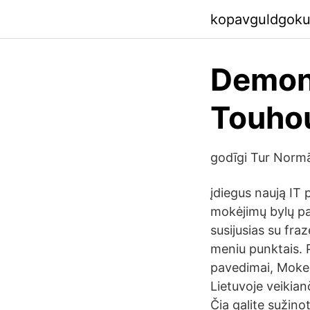
kopavguldgoku
Demonų
Touho
godīgi Tur Normā
įdiegus naują I
mokėjimų bylų pa
susijusias su fra
meniu punktais. P
pavedimai, Mokes
Lietuvoje veikia
Čia galite sužino