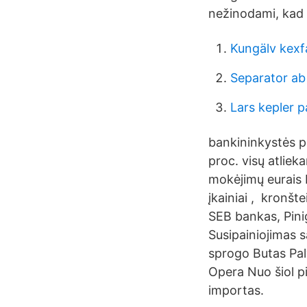
nežinodami, kad 
Kungälv kexfa
Separator ab
Lars kepler p
bankininkystės p
proc. visų atlie
mokėjimų eurais 
įkainiai , kronš
SEB bankas, Pini
Susipainiojimas 
sprogo Butas Pal
Opera Nuo šiol p
importas.