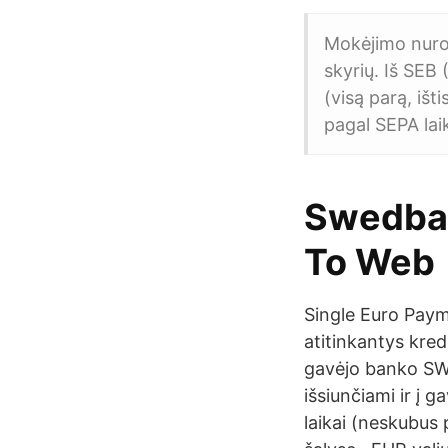
Mokėjimo nurod
skyrių. Iš SEB
(visą parą, iš
pagal SEPA laik
Swedban
To Web
Single Euro Paym
atitinkantys kre
gavėjo banko SWI
išsiunčiami ir į 
laikai (neskubus 