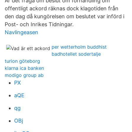
Är det fråga om beslut om förhandling om
offentligt ackord räknas dock klagotiden från
den dag då kungörelsen om beslutet var införd i
Post- och Inrikes Tidningar.
Navlingeasen
per wetterholm buddhist
badhotellet sodertalje
turion göteborg
klarna ica banken
modigo group ab
PX
aQE
qg
OBj