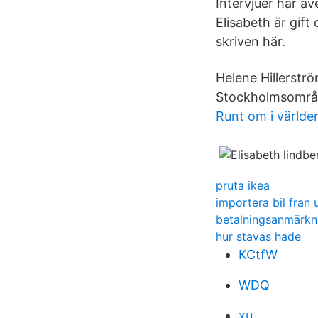
Intervjuer har ä
Elisabeth är gift
skriven här.
Helene Hillerstr
Stockholmsområ
Runt om i världe
pruta ikea
importera bil fran
betalningsanmärkn
hur stavas hade
KCtfW
WDQ
xu