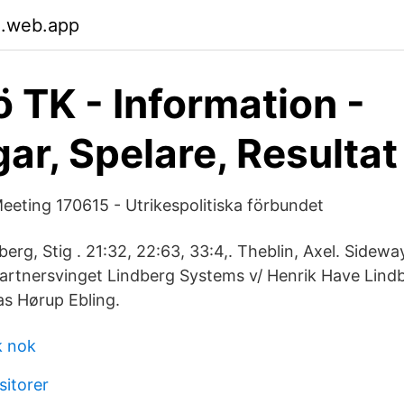
.web.app
ö TK - Information -
gar, Spelare, Resultat
eeting 170615 - Utrikespolitiska förbundet
dberg, Stig . 21:32, 22:63, 33:4,. Theblin, Axel. Sidewa
artnersvinget Lindberg Systems v/ Henrik Have Lind
s Hørup Ebling.
k nok
itorer