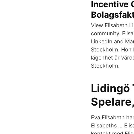
Incentive 
Bolagsfak
View Elisabeth Li
community. Elisab
LinkedIn and Mari
Stockholm. Hon b
lägenhet är värde
Stockholm.
Lidingö 
Spelare,
Eva Elisabeth har
Elisabeths … Eli
kontakt med Eli