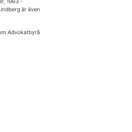
r, 1963 -
 Lindberg är även
 Com Advokatbyrå