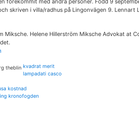
ven förekommit med andra personer. Född 9 septembe
 och skriven i villa/radhus på Lingonvägen 9. Lennart
öm Miksche. Helene Hillerström Miksche Advokat at
det.
n
kvadrat merit
lampadati casco
 usa kostnad
ing kronofogden