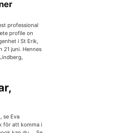
ner
est professional
ete profile on
enhet i St Erik,
n 21 juni. Hennes
 Lindberg,
ar,
n, se Eva
k för att komma i
book kan du … Se