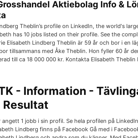
Grosshandel Aktiebolag Info & Lö
ta
ndberg Theblin’s profile on LinkedIn, the world's larg
eth has 10 jobs listed on their profile. See the compl
e Elisabeth Lindberg Theblin är 59 år och bor i en läg
or tillsammans med Åke Theblin. Hon fyller 60 år de
rad till ca 18 000 000 kr. Kontakta Elisabeth Theblin
TK - Information - Tävling
 Resultat
 angett 1 jobb i sin profil. Se hela profilen på LinkedI
sabeth Lindberg finns på Facebook Gå med i Faceboo
sabeth Lindberg och andra som du känner. Med Face