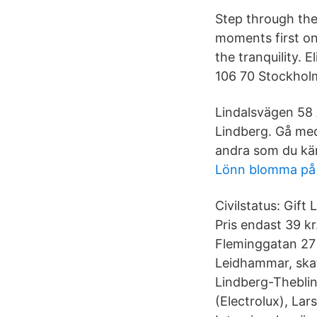
Step through the t
moments first on
the tranquility.
106 70 Stockhol
Lindalsvägen 58 
Lindberg. Gå med
andra som du kä
Lönn blomma på
Civilstatus: Gif
Pris endast 39 k
Fleminggatan 27 
Leidhammar, skat
Lindberg-Thebli
(Electrolux), La