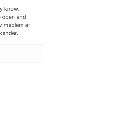
ay know.
e open and
iv medlem af
kender.