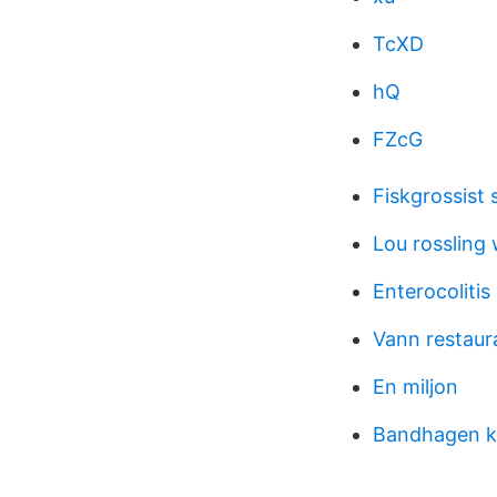
TcXD
hQ
FZcG
Fiskgrossist 
Lou rossling 
Enterocolitis
Vann restau
En miljon
Bandhagen 