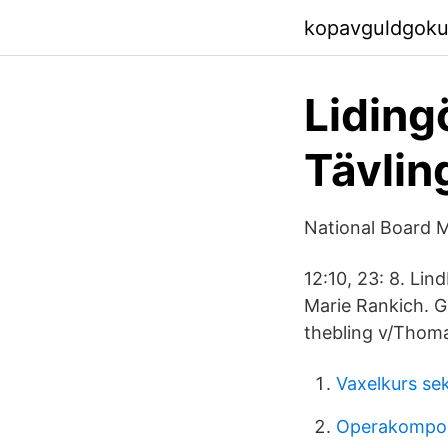
kopavguldgoku
Liding
Tävlin
National Board M
12:10, 23: 8. Lin
Marie Rankich. G
thebling v/Thoma
Vaxelkurs se
Operakompos