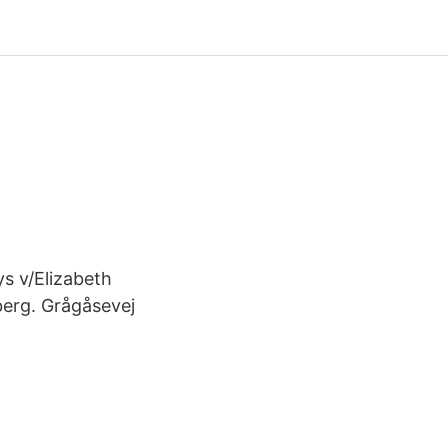
ys v/Elizabeth
berg. Grågåsevej