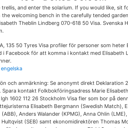
rellis, and enter the solarium. If you would like, sit f
 the welcoming bench in the carefully tended garde
 Elisabeth Theblin Lindberg 070-618 50 Visa. Svenska
m.
A, 135 50 Tyres Visa profiler för personer som heter 
 i Facebook för att komma i kontakt med Elisabeth 
nner.
 engelska
t Lön och anmärkning: Se anonymt direkt Deklaratio
r. Spara kontakt Folkbokföringsadress Marie Elisabet
lgh 1602 112 26 Stockholm Visa fler som bor på den
tejuristerna Elisabeth Bergmann (Swedish Match), E
n (ABB), Anders Walander (KPMG), Anna Ohlin (LME),
rs Hultqvist (SEB) samt ekonomidirektören Thomas M