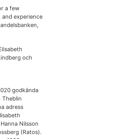
or a few
n and experience
 Handelsbanken,
Elisabeth
Lindberg och
n 2020 godkända
h Theblin
na adress
lisabeth
 Hanna Nilsson
ossberg (Ratos).