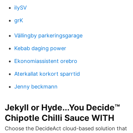
iIySV
grK
Vällingby parkeringsgarage
Kebab daging power
Ekonomiassistent orebro
Aterkallat korkort sparrtid
Jenny beckmann
Jekyll or Hyde...You Decide™
Chipotle Chilli Sauce WITH
Choose the DecideAct cloud-based solution that