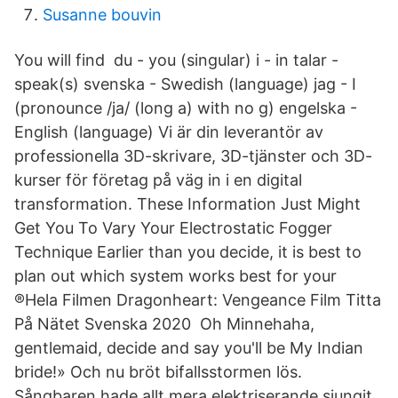
Susanne bouvin
You will find du - you (singular) i - in talar -
speak(s) svenska - Swedish (language) jag - I
(pronounce /ja/ (long a) with no g) engelska -
English (language) Vi är din leverantör av
professionella 3D-skrivare, 3D-tjänster och 3D-
kurser för företag på väg in i en digital
transformation. These Information Just Might
Get You To Vary Your Electrostatic Fogger
Technique Earlier than you decide, it is best to
plan out which system works best for your
®Hela Filmen Dragonheart: Vengeance Film Titta
På Nätet Svenska 2020 Oh Minnehaha,
gentlemaid, decide and say you'll be My Indian
bride!» Och nu bröt bifallsstormen lös.
Sångbaren hade allt mera elektriserande sjungit